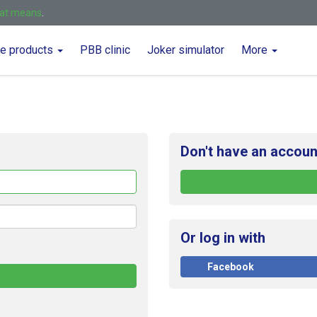
hat means
.
ne products
PBB clinic
Joker simulator
More
Don't have an accoun
Forget
me
Or log in with
Facebook