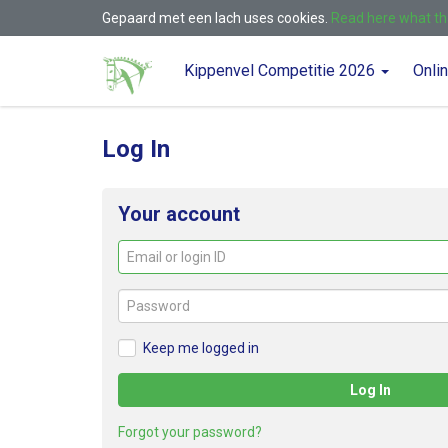
Gepaard met een lach uses cookies.
Read here what t
Kippenvel Competitie 2026
Onli
Log In
Your account
Email
or
login
Password
ID
Keep me logged in
Log In
Forgot your password?