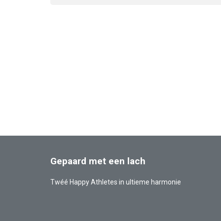
Gepaard met een lach
Twéé Happy Athletes in ultieme harmonie
Also
Facebook
YouTube
Instagram
LinkedIn
visit