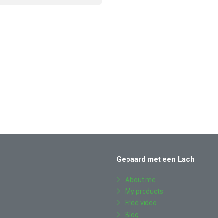
Gepaard met een Lach
About me
My products
Free video
Blog