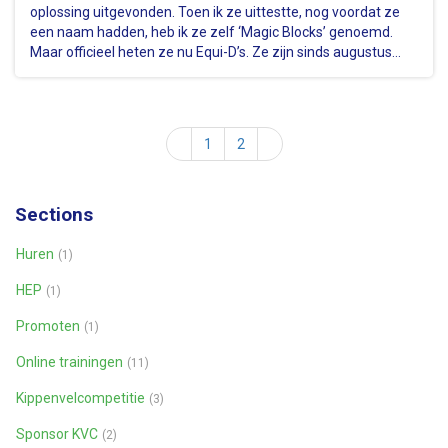
oplossing uitgevonden. Toen ik ze uittestte, nog voordat ze
een naam hadden, heb ik ze zelf ‘Magic Blocks’ genoemd.
Maar officieel heten ze nu Equi-D’s. Ze zijn sinds augustus
2019 op de markt en inmiddels zijn er al erg veel van
verkocht. Let…
1
2
Sections
Huren
(1)
HEP
(1)
Promoten
(1)
Online trainingen
(11)
Kippenvelcompetitie
(3)
Sponsor KVC
(2)