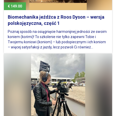
€ 149.00
Biomechanika jeźdźca z Roos Dyson – wersja
polskojęzyczna, część 1
Poznaj sposób na osiągnięcie harmonijnej jedności ze swoim
koniem (końmi)! To szkolenie nie tylko zapewni Tobie i
Twojemu koniowi (koniom) – lub podopiecznym i ich koniom
– więcej satysfakcji z jazdy, lecz pozwoli Ci również
zaoszczędzić na kosztach leczenia weterynaryjnego. A jeśli
jeździsz…