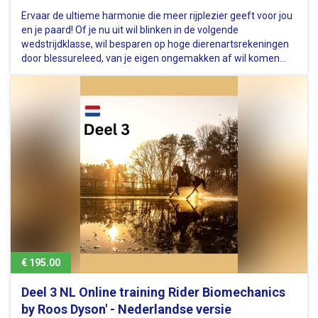
Ervaar de ultieme harmonie die meer rijplezier geeft voor jou
en je paard! Of je nu uit wil blinken in de volgende
wedstrijdklasse, wil besparen op hoge dierenartsrekeningen
door blessureleed, van je eigen ongemakken af wil komen
tijdens het rijden, of gewoon lekker wilt rijden met een big
smile op…
€ 195.00
Deel 3 NL Online training Rider Biomechanics
by Roos Dyson' - Nederlandse versie