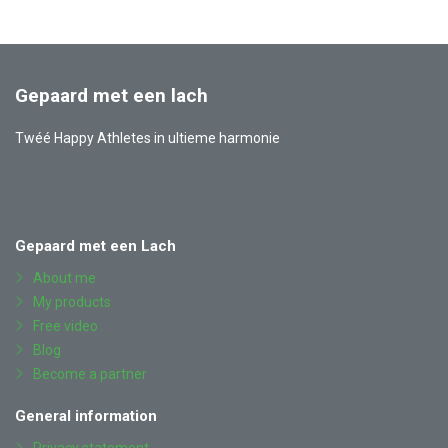
Gepaard met een lach
Twéé Happy Athletes in ultieme harmonie
Also
Facebook
YouTube
Instagram
LinkedIn
visit
Gepaard met een Lach
About me
My products
Free video
Blog
Become a partner
General information