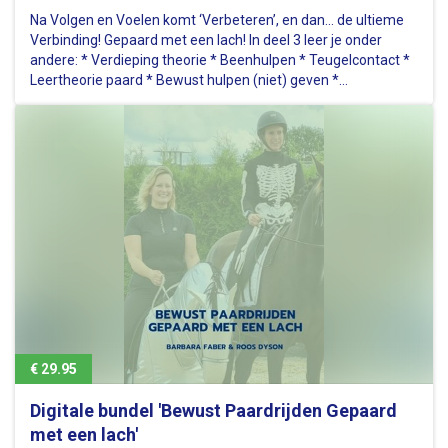
Na Volgen en Voelen komt ‘Verbeteren’, en dan... de ultieme
Verbinding! Gepaard met een lach! In deel 3 leer je onder
andere: * Verdieping theorie * Beenhulpen * Teugelcontact *
Leertheorie paard * Bewust hulpen (niet) geven *
Trainingsscala i.c.m. zit en inwerking * Mentale factoren *
Aanvullende…
€ 29.95
Digitale bundel 'Bewust Paardrijden Gepaard
met een lach'