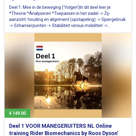
Deel 1: Mee in de beweging ('Volgen')In dit deel leer je:
*Theorie *Analyseren *Toepassen in het zadel -> Zij-
aanzicht: houding en alignment (opstapeling) -> Spiergebruik
-> Scharnierpunten -> Stabiliteit versus mobiliteit ->
Beweging van de ruiter in stap, draf, galop -> verlichte zit
Extra: 4…
€ 149.00
Deel 1 VOOR MANEGERUITERS NL Online
training Rider Biomechanics by Roos Dyson'