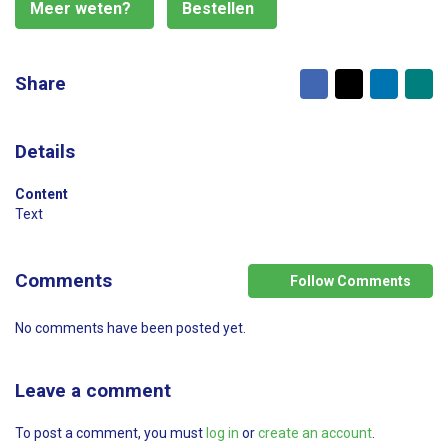
Meer weten?
Bestellen
Facebook
X
LinkedI
Ma
Share
to
fr
Details
Content
Text
Comments
Follow Comments
No comments have been posted yet.
Leave a comment
To post a comment, you must
log in
or
create an account
.