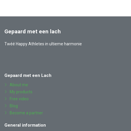
Gepaard met een lach
Twéé Happy Athletes in ultieme harmonie
Also
Facebook
YouTube
Instagram
LinkedIn
visit
Gepaard met een Lach
About me
My products
Free video
Blog
Become a partner
General information