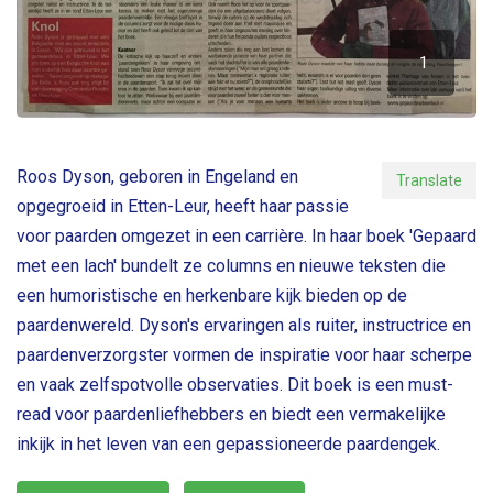
1
2
D
1
e
c
e
m
b
Roos Dyson, geboren in Engeland en
Translate
e
opgegroeid in Etten-Leur, heeft haar passie
r
2
voor paarden omgezet in een carrière. In haar boek 'Gepaard
0
met een lach' bundelt ze columns en nieuwe teksten die
1
een humoristische en herkenbare kijk bieden op de
0
paardenwereld. Dyson's ervaringen als ruiter, instructrice en
paardenverzorgster vormen de inspiratie voor haar scherpe
en vaak zelfspotvolle observaties. Dit boek is een must-
read voor paardenliefhebbers en biedt een vermakelijke
inkijk in het leven van een gepassioneerde paardengek.