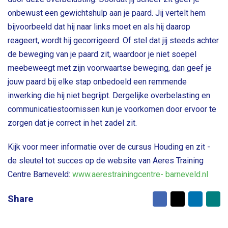
onbewust een gewichtshulp aan je paard. Jij vertelt hem
bijvoorbeeld dat hij naar links moet en als hij daarop
reageert, wordt hij gecorrigeerd. Of stel dat jij steeds achter
de beweging van je paard zit, waardoor je niet soepel
meebeweegt met zijn voorwaartse beweging, dan geef je
jouw paard bij elke stap onbedoeld een remmende
inwerking die hij niet begrijpt. Dergelijke overbelasting en
communicatiestoornissen kun je voorkomen door ervoor te
zorgen dat je correct in het zadel zit.
Kijk voor meer informatie over de cursus Houding en zit -
de sleutel tot succes op de website van Aeres Training
Centre Barneveld:
www.aerestrainingcentre- barneveld.nl
Facebook
X
LinkedI
Ma
Share
to
fr