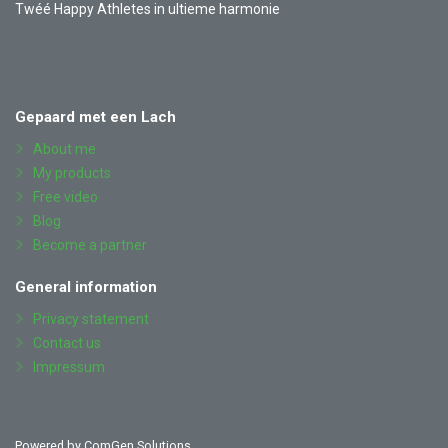
Twéé Happy Athletes in ultieme harmonie
Also
Facebook
YouTube
Instagram
LinkedIn
visit
Gepaard met een Lach
About me
My products
Free video
Blog
Become a partner
General information
Privacy statement
Contact us
Impressum
Powered by
ComGen Solutions