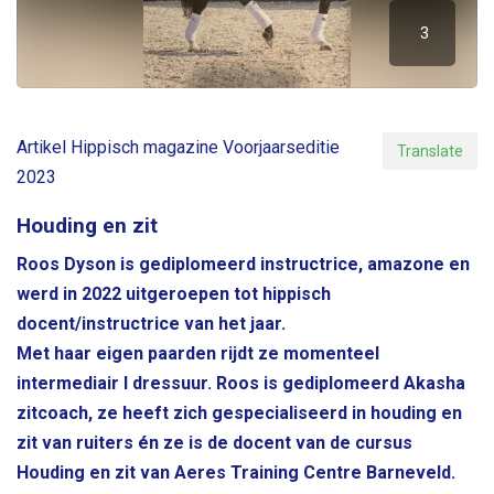
5
M
3
a
r
c
h
2
Artikel Hippisch magazine Voorjaarseditie
Translate
0
2023
2
3
Houding en zit
Roos Dyson is gediplomeerd instructrice, amazone en
werd in 2022 uitgeroepen tot hippisch
docent/instructrice van het jaar.
Met haar eigen paarden rijdt ze momenteel
intermediair I dressuur. Roos is gediplomeerd Akasha
zitcoach, ze heeft zich gespecialiseerd in houding en
zit van ruiters én ze is de docent van de cursus
Houding en zit van Aeres Training Centre Barneveld.