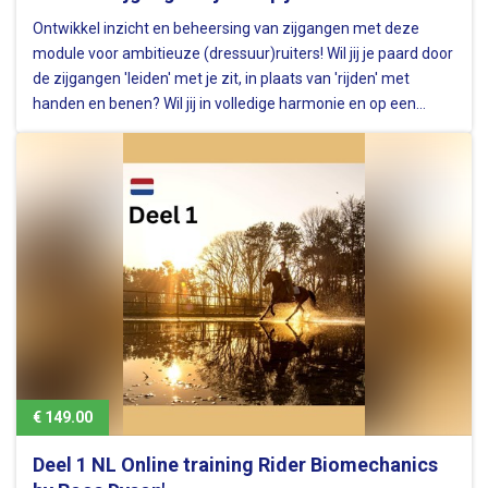
Ontwikkel inzicht en beheersing van zijgangen met deze
module voor ambitieuze (dressuur)ruiters! Wil jij je paard door
de zijgangen 'leiden' met je zit, in plaats van 'rijden' met
handen en benen? Wil jij in volledige harmonie en op een
gezonde manier je paard trainen in het laterale werk? Dan is…
€ 149.00
Deel 1 NL Online training Rider Biomechanics