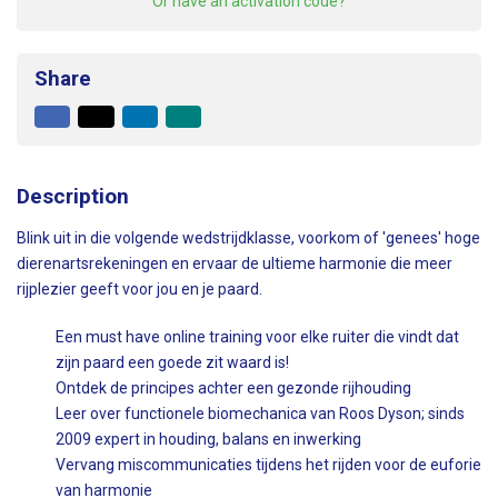
Or have an activation code?
Share
Facebook
X
LinkedIn
Mail
to
friend
Description
Blink uit in die volgende wedstrijdklasse, voorkom of 'genees' hoge
dierenartsrekeningen en ervaar de ultieme harmonie die meer
rijplezier geeft voor jou en je paard.
Een must have online training voor elke ruiter die vindt dat
zijn paard een goede zit waard is!
Ontdek de principes achter een gezonde rijhouding
Leer over functionele biomechanica van Roos Dyson; sinds
2009 expert in houding, balans en inwerking
Vervang miscommunicaties tijdens het rijden voor de euforie
van harmonie