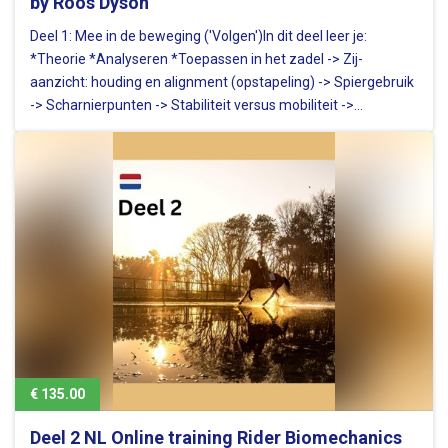
by Roos Dyson'
Deel 1: Mee in de beweging ('Volgen')In dit deel leer je:
*Theorie *Analyseren *Toepassen in het zadel -> Zij-
aanzicht: houding en alignment (opstapeling) -> Spiergebruik
-> Scharnierpunten -> Stabiliteit versus mobiliteit ->
Beweging van de ruiter in stap, draf, galop -> verlichte zit
Extra: 4…
€ 135.00
Deel 2 NL Online training Rider Biomechanics