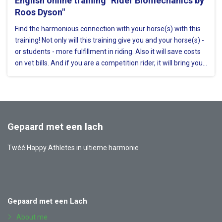
English online training "Rider Biomechanics by
Roos Dyson"
Find the harmonious connection with your horse(s) with this
training! Not only will this training give you and your horse(s) -
or students - more fulfillment in riding. Also it will save costs
on vet bills. And if you are a competition rider, it will bring you
ribbons in a way your horse profits…
Gepaard met een lach
Twéé Happy Athletes in ultieme harmonie
Also
Facebook
YouTube
Instagram
LinkedIn
visit
Gepaard met een Lach
About me