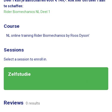
Deel 1 kun je aanschaffen voor € 149,-. Klik hier om deel 1 aan
te schaffen:
Rider Biomechanics NL Deel 1
Course
NL online training Rider Biomechanics by Roos Dyson'
Sessions
Select a session to enroll in.
Zelfstudie
Continue
Reviews
0 results