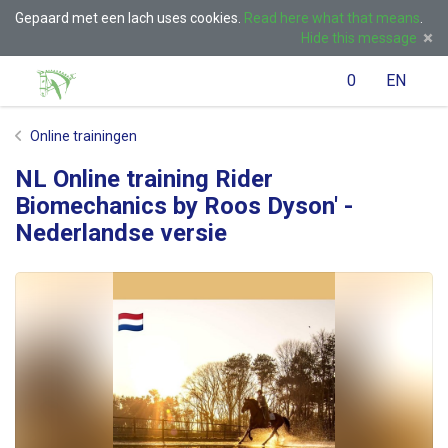
Gepaard met een lach uses cookies.
Read here what that means
.
Hide this message
Menu
Search
Cart
)
Language
English
Lo
0
EN
(
/
Online trainingen
NL Online training Rider
Taal:
Biomechanics by Roos Dyson' -
Nederlandse versie