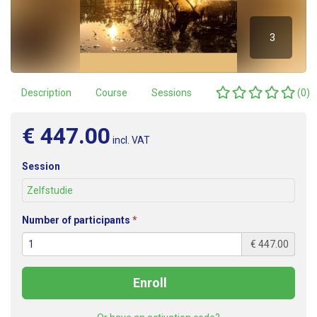
3
Reviews
Description
Course
Sessions
(0)
€ 447.00
incl. VAT
Session
Zelfstudie
(required)
Number of participants
€ 447.00
Enroll