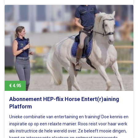
goede zit waard is! - Ontdek de principes achter een…
€ 4.95
Abonnement HEP-flix Horse Entert(r)aining
Platform
Unieke combinatie van entertaining en training! Doe kennis en
inspiratie op op een relaxte manier. Roos reist voor haar werk
als instructrice de hele wereld over. Ze beleeft mooie dingen,
komt op interessante plaatsen en ontmoet inspirerende