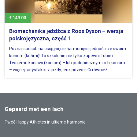
€ 149.00
Biomechanika jeźdźca z Roos Dyson – wersja
polskojęzyczna, część 1
Poznaj sposób na osiągnięcie harmonijnej jedności ze swoim
koniem (końmi)! To szkolenie nie tylko zapewni Tobie i
Twojemu koniowi (koniom) – lub podopiecznym i ich koniom
– więcej satysfakcji z jazdy, lecz pozwoli Ci również
zaoszczędzić na kosztach leczenia weterynaryjnego. A jeśli
jeździsz…
Gepaard met een lach
Twéé Happy Athletes in ultieme harmonie
Also
Facebook
YouTube
Instagram
LinkedIn
visit