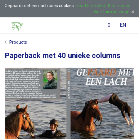
Gepaard met een lach uses cookies.
Read here what that means
.
Hide this message
Menu
Search
Cart
)
Language
English
Lo
0
EN
(
/
Products
Paperback met 40 unieke columns
Taal: