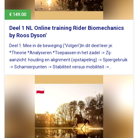
€ 149.00
Deel 1 NL Online training Rider Biomechanics
by Roos Dyson'
Deel 1: Mee in de beweging ('Volgen')In dit deel leer je:
*Theorie *Analyseren *Toepassen in het zadel -> Zij-
aanzicht: houding en alignment (opstapeling) -> Spiergebruik
-> Scharnierpunten -> Stabiliteit versus mobiliteit ->
Beweging van de ruiter in stap, draf, galop -> verlichte zit
Extra: 4…