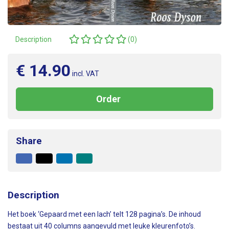
Reviews
Description
(0)
€ 14.90
incl. VAT
Order
Share
Facebook
X
LinkedIn
Mail
to
friend
Description
Het boek ‘Gepaard met een lach’ telt 128 pagina’s. De inhoud
bestaat uit 40 columns aangevuld met leuke kleurenfoto’s.