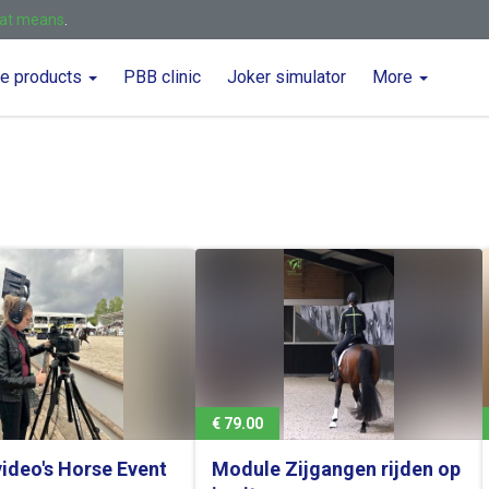
hat means
.
ne products
PBB clinic
Joker simulator
More
€ 79.00
ideo's Horse Event
Module Zijgangen rijden op