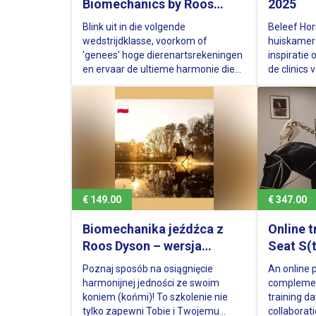
Biomechanics by Roos
2025
Dyson' - Nederlandse versie
Blink uit in die volgende
Beleef Hor
wedstrijdklasse, voorkom of
huiskamer 
'genees' hoge dierenartsrekeningen
inspiratie 
en ervaar de ultieme harmonie die
de clinics
meer rijplezier geeft voor jou en je
met een la
paard. - Een must have online
training voor elke ruiter die vindt dat
zijn paard een goede zit waard is! -
Ontdek de principes achter een…
€ 149.00
€ 347.00
Biomechanika jeźdźca z
Online t
Roos Dyson – wersja
Seat S(
polskojęzyczna, część 1
Part 2
Poznaj sposób na osiągnięcie
An online 
harmonijnej jedności ze swoim
complemen
koniem (końmi)! To szkolenie nie
training da
tylko zapewni Tobie i Twojemu
collaborat