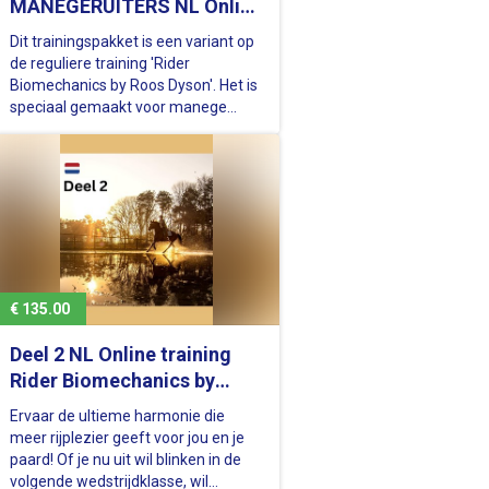
MANEGERUITERS NL Online
training Rider
Dit trainingspakket is een variant op
Biomechanics by Roos
de reguliere training 'Rider
Dyson'
Biomechanics by Roos Dyson'. Het is
speciaal gemaakt voor manege
ruiters die onder begeleiding van hun
instructeur / instructrice hun zit en
inwerking een boost willen geven.
Het is zo samengesteld dat je thuis
aan de slag kunt met…
€ 135.00
Deel 2 NL Online training
Rider Biomechanics by
Roos Dyson' - Nederlandse
Ervaar de ultieme harmonie die
versie
meer rijplezier geeft voor jou en je
paard! Of je nu uit wil blinken in de
volgende wedstrijdklasse, wil