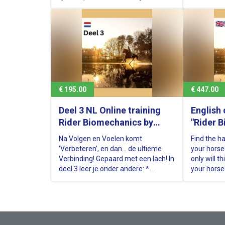
koniowi (koniom) – lub
combined t
podopiecznym i ich koniom – więcej
online trai
satysfakcji z jazdy, lecz pozwoli Ci
course is s
również zaoszczędzić na kosztach
trainers of
leczenia weterynaryjnego. A jeśli
beginner t
jeździsz…
€ 195.00
€ 447.00
Deel 3 NL Online training
English 
Rider Biomechanics by
"Rider 
Roos Dyson' - Nederlandse
Roos Dy
Na Volgen en Voelen komt
Find the h
versie
‘Verbeteren’, en dan... de ultieme
your horse(
Verbinding! Gepaard met een lach! In
only will t
deel 3 leer je onder andere: *
your horse
Verdieping theorie * Beenhulpen *
fulfillment 
Teugelcontact * Leertheorie paard *
costs on ve
Bewust hulpen (niet) geven *
competition 
Trainingsscala i.c.m. zit en inwerking
ribbons in 
* Mentale factoren * Aanvullende…