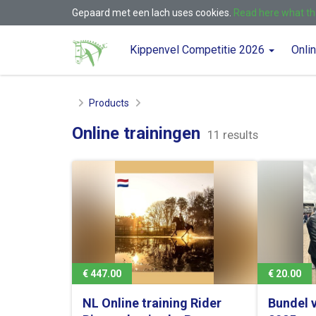
Gepaard met een lach uses cookies.
Read here what t
Kippenvel Competitie 2026
Onli
Home
Products
Online trainingen
11 results
€ 447.00
€ 20.00
NL Online training Rider
Bundel v