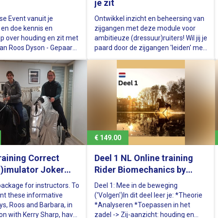
je zit
se Event vanuit je
Ontwikkel inzicht en beheersing van
en doe kennis en
zijgangen met deze module voor
op over houding en zit met
ambitieuze (dressuur)ruiters! Wil jij je
 van Roos Dyson - Gepaard
paard door de zijgangen 'leiden' met
ch!
je zit, in plaats van 'rijden' met
handen en benen? Wil jij in volledige
harmonie en op een gezonde
manier je paard trainen in het
laterale werk? Dan is…
€ 149.00
raining Correct
Deel 1 NL Online training
t)imulator Joker
Rider Biomechanics by
Roos Dyson'
package for instructors. To
Deel 1: Mee in de beweging
t these informative
('Volgen')In dit deel leer je: *Theorie
ys, Roos and Barbara, in
*Analyseren *Toepassen in het
ion with Kerry Sharp, have
zadel -> Zij-aanzicht: houding en