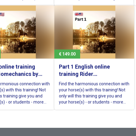
heir knowledge into an
alignment (opstapeling) ->
ning course. This online
Spiergebruik -> Scharnierpunten ->
uitable for riders and
Stabiliteit versus mobiliteit ->
 all disciplines, from
Beweging van de ruiter in stap, draf,
o Grand Prix…
galop -> verlichte zit Extra: 4…
€ 149.00
online training
Part 1 English online
Biomechanics by
training Rider
son"
Biomechanics by Roos
armonious connection with
Find the harmonious connection with
Dyson'
s) with this training! Not
your horse(s) with this training! Not
his training give you and
only will this training give you and
(s) - or students - more
your horse(s) - or students - more
in riding. Also it will save
fulfillment in riding. Also it will save
t bills. And if you are a
costs on vet bills. And if you are a
rider, it will bring you
competition rider, it will bring you
a way your horse profits…
ribbons in a way your horse profits…